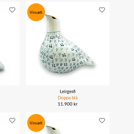
Vinsælt
Leirgerð
Doppa blá
11.900 kr
Vinsælt