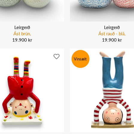
Leirgerð
Leirgerð
Ást brún,
Ást rauð - blá,
19.900 kr
19.900 kr
Vinsælt