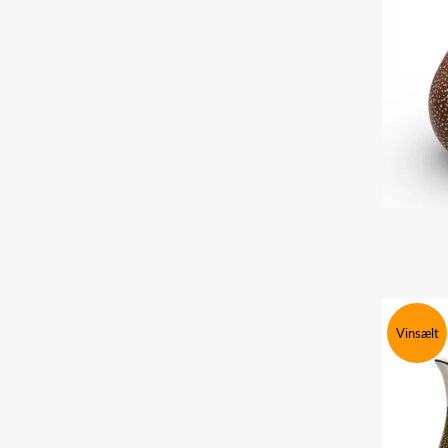
Vinsælt