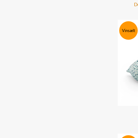
D
Vinsælt