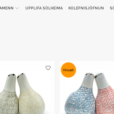
TAMENN
UPPLIFA SÓLHEIMA
KOLEFNISJÖFNUN
S
Vinsælt