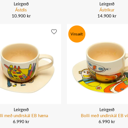
Leirgerð
Leirgerð
Ástdis
Ástríkur
10.900 kr
14.900 kr
Vinsælt
Leirgerð
Leirgerð
lli með undirskál EB hæna
Bolli með undirskál EB vi
6.990 kr
6.990 kr