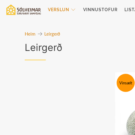
VERSLUN
VINNUSTOFUR
LIS
Heim
Leirgerð
Leirgerð
Vinsælt