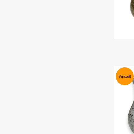
Vinsælt