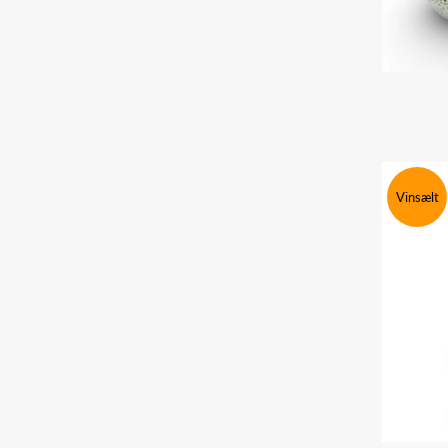
Vinsælt