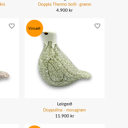
kís
Doppla Thermo bolli -grænn
4.900 kr
Vinsælt
Leirgerð
Doppulína - mosagræn
11.900 kr