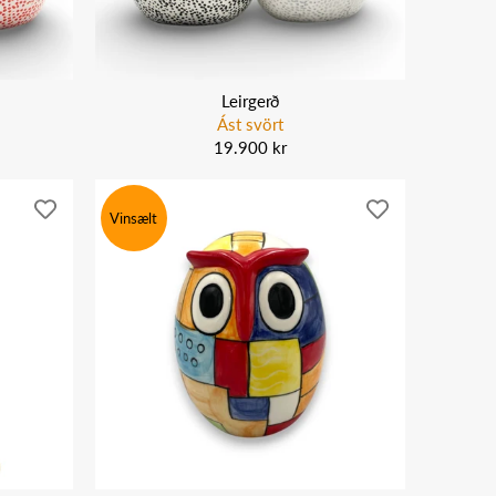
Leirgerð
Ást svört
19.900 kr
Vinsælt