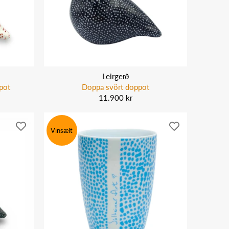
Leirgerð
pot
Doppa svört doppot
11.900 kr
Vinsælt