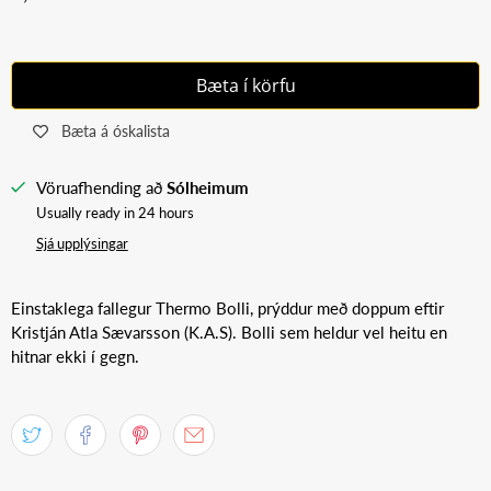
Bæta í körfu
Bæta á óskalista
Vöruafhending að
Sólheimum
Usually ready in 24 hours
Sjá upplýsingar
Einstaklega fallegur Thermo Bolli, prýddur með doppum eftir
Kristján Atla Sævarsson (K.A.S).
Bolli sem heldur vel heitu en
hitnar ekki í gegn.