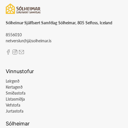
Sólheimar Sjálfbært Samfélag
Sólheimar, 805 Selfoss, Iceland
8556010
netverslun(hjá)solheimar.is
Vinnustofur
Leirgerð
Kertagerð
Smíðastofa
Listasmiðja
Vefstofa
Jurtastofa
Sólheimar