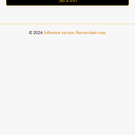
Skrá inn
© 2026
Solheimar.verslun
.
Netverslanir.com
.