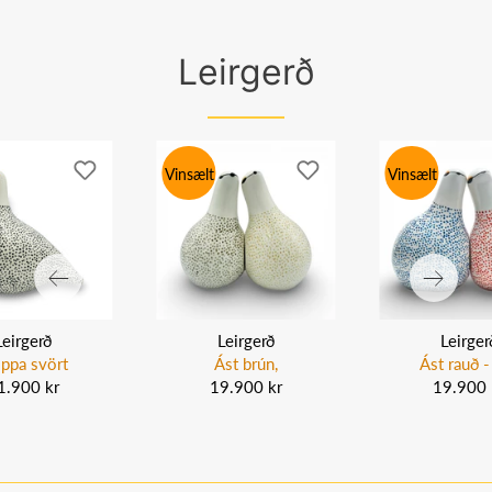
Leirgerð
Vinsælt
Vinsælt
Leirgerð
Leirgerð
Leirger
ppa svört
Ást brún,
Ást rauð - 
1.900 kr
19.900 kr
19.900 