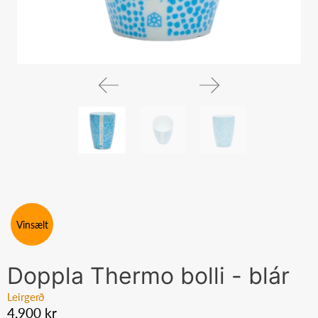
Vinsælt
Doppla Thermo bolli - blár
Leirgerð
4,900 kr