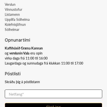
Verslun
Vinnustofur
Listamenn
Upplifa Sólheima
Kolefnisjöfnun
Sólheimar
Opnunartími
Kaffihúsið Græna Kannan
og
verslunin Vala
eru opin
virka daga frá 11:00 til 16:00
Laugardaga og sunnudaga frá klukkan 11:00 til 17:00
Póstlisti
Skráðu þig á póstlistann
Netfang
*