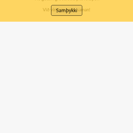
Við vinnum þetta saman!
Samþykki