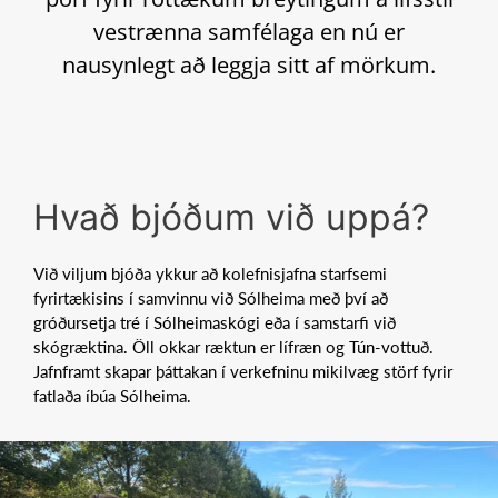
vestrænna samfélaga en nú er
nausynlegt að leggja sitt af mörkum.
Hvað bjóðum við uppá?
Við viljum bjóða ykkur að kolefnisjafna starfsemi
fyrirtækisins í samvinnu við Sólheima með því að
gróðursetja tré í Sólheimaskógi eða í samstarfi við
skógræktina. Öll okkar ræktun er lífræn og Tún-vottuð.
Jafnframt skapar þáttakan í verkefninu mikilvæg störf fyrir
fatlaða íbúa Sólheima.