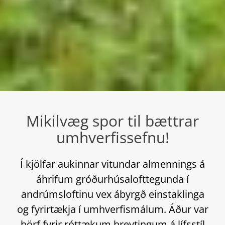
Mikilvæg spor til bættrar
umhverfissefnu!
Í kjölfar aukinnar vitundar almennings á
áhrifum gróðurhúsalofttegunda í
andrúmsloftinu vex ábyrgð einstaklinga
og fyrirtækja í umhverfismálum. Áður var
þörf fyrir róttækum breytingum á lífsstíl