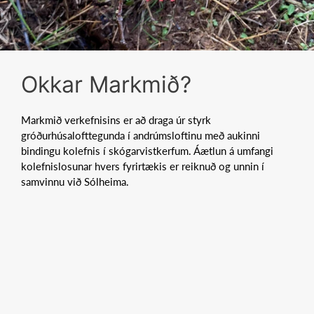
Okkar Markmið?
Markmið verkefnisins er að draga úr styrk
gróðurhúsalofttegunda í andrúmsloftinu með aukinni
bindingu kolefnis í skógarvistkerfum. Áætlun á umfangi
kolefnislosunar hvers fyrirtækis er reiknuð og unnin í
samvinnu við Sólheima.