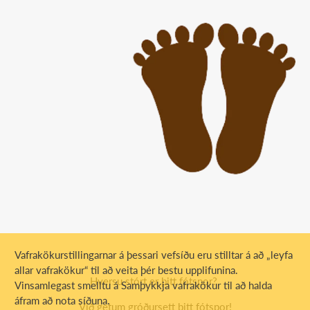
Vafrakökurstillingarnar á þessari vefsíðu eru stilltar á að „leyfa
allar vafrakökur“ til að veita þér bestu upplifunina.
Hversu stórt er þitt fótspor?
Vinsamlegast smelltu á Samþykkja vafrakökur til að halda
áfram að nota síðuna.
Við getum gróðursett þitt fótspor!