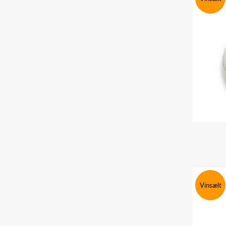
Vinsælt