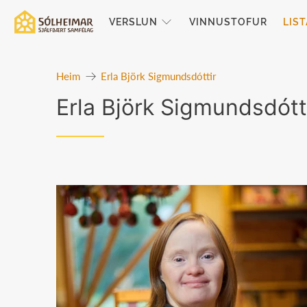
VERSLUN
VINNUSTOFUR
LIS
Heim
Erla Björk Sigmundsdóttir
Erla Björk Sigmundsdótt