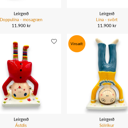
Leirgerð
Leirgerð
Doppulína - mosagræn
Lína - svört
11.900 kr
11.900 kr
Vinsælt
Leirgerð
Leirgerð
Ástdis
Sólrikur