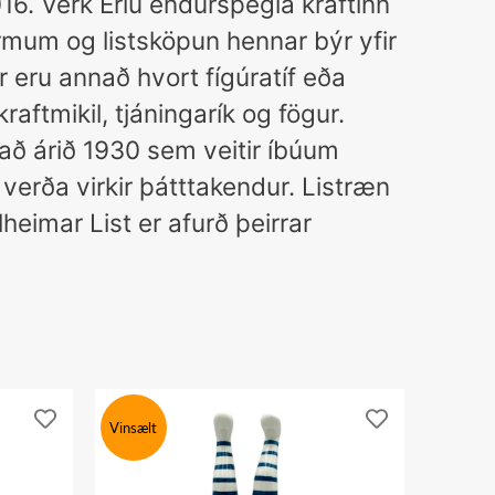
16. Verk Erlu endurspegla kraftinn
formum og listsköpun hennar býr yfir
 eru annað hvort fígúratíf eða
aftmikil, tjáningarík og fögur.
að árið 1930 sem veitir íbúum
 verða virkir þátttakendur. Listræn
heimar List er afurð þeirrar
Vinsælt