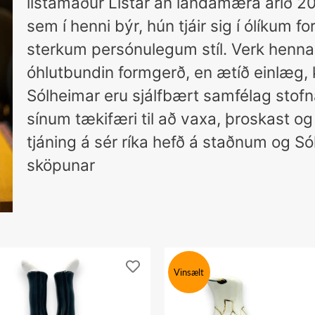
listamaður Listar án landamæra árið 20
sem í henni býr, hún tjáir sig í ólíkum 
sterkum persónulegum stíl. Verk hennar
óhlutbundin formgerð, en ætíð einlæg, kr
Sólheimar eru sjálfbært samfélag stofn
sínum tækifæri til að vaxa, þroskast og
tjáning á sér ríka hefð á staðnum og Sól
sköpunar
Vinsælt