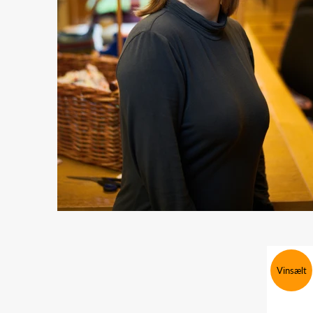
Vinsælt