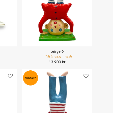
Leirgerð
Lífið á haus - rauð
13.900 kr
Vinsælt