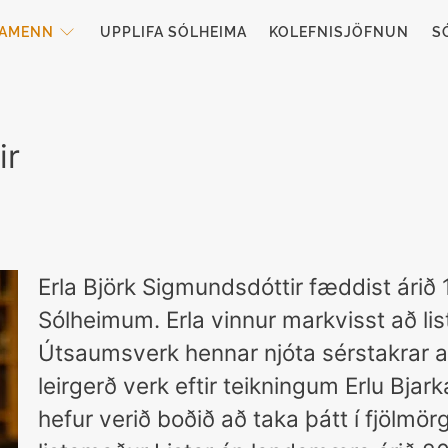
TAMENN
UPPLIFA SÓLHEIMA
KOLEFNISJÖFNUN
S
ir
Erla Björk Sigmundsdóttir fæddist árið 
Sólheimum. Erla vinnur markvisst að list
Útsaumsverk hennar njóta sérstakrar a
leirgerð verk eftir teikningum Erlu Bjarka
hefur verið boðið að taka þátt í fjölmö