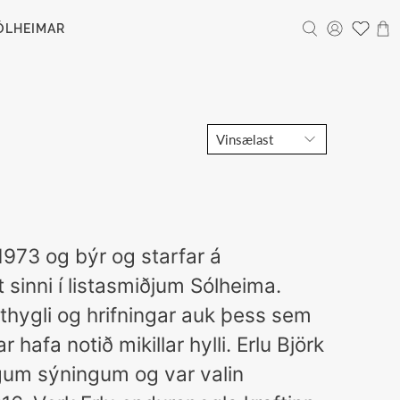
ÓLHEIMAR
1973 og býr og starfar á
 sinni í listasmiðjum Sólheima.
thygli og hrifningar auk þess sem
r hafa notið mikillar hylli. Erlu Björk
rgum sýningum og var valin