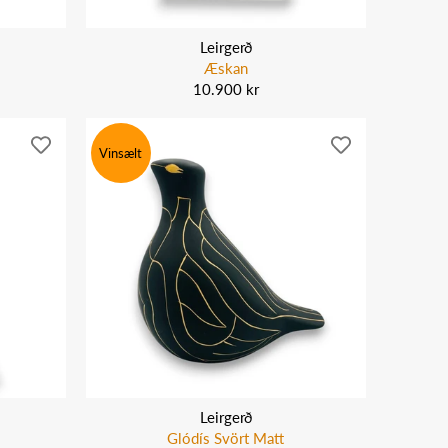
Leirgerð
Æskan
10.900 kr
Vinsælt
Leirgerð
Glódís Svört Matt