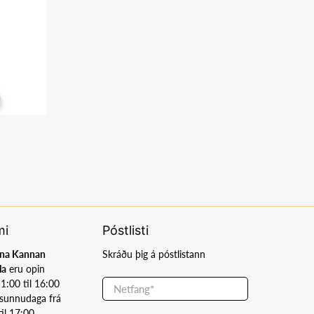
mi
Póstlisti
æna Kannan
Skráðu þig á póstlistann
la
eru opin
11:00 til 16:00
Netfang
*
sunnudaga frá
il 17:00