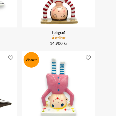
Leirgerð
Ástríkur
14.900 kr
Vinsælt