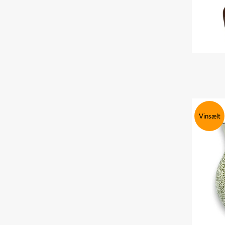
Vinsælt