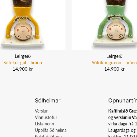
Leirgerð
Leirgerð
Sólrikur gul - brúnn
Sólrikur grænn - brúnn
14.900 kr
14.900 kr
Sólheimar
Opnunartí
Verslun
Kaffihúsið Gr
Vinnustofur
og
verslunin Va
Listamenn
virka daga frá 
Upplifa Sólheima
Laugardaga og 
Kolefnisjöfnun
klukkan 11:00 t