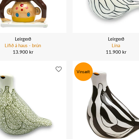
Leirgerð
Leirgerð
Lífið á haus - brún
Lína
13.900 kr
11.900 kr
Vinsælt