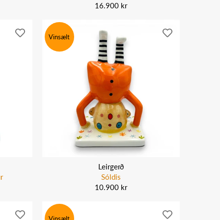
16.900 kr
Vinsælt
Leirgerð
ur
Sóldis
10.900 kr
Vinsælt