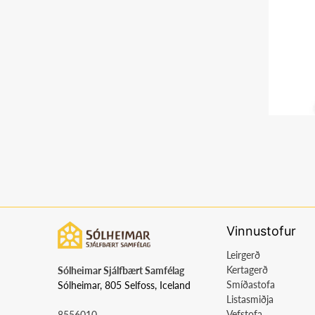
Vinnustofur
Leirgerð
Kertagerð
Sólheimar Sjálfbært Samfélag
Smíðastofa
Sólheimar, 805 Selfoss, Iceland
Listasmiðja
Vefstofa
8556010