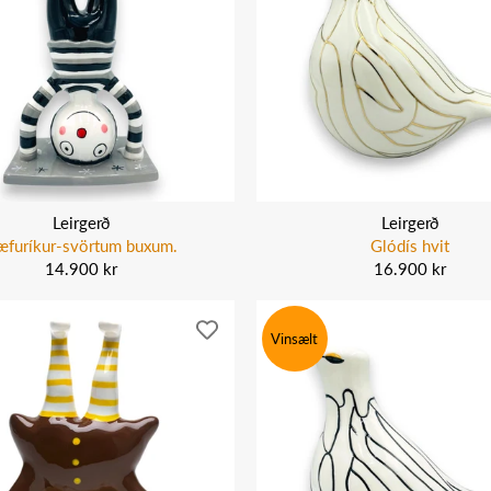
Leirgerð
Leirgerð
æfuríkur-svörtum buxum.
Glódís hvit
14.900 kr
16.900 kr
Vinsælt