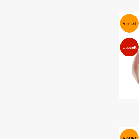
Vinsælt
Uppselt
Vinsælt