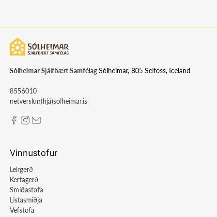
Sólheimar Sjálfbært Samfélag
Sólheimar, 805 Selfoss, Iceland
8556010
netverslun(hjá)solheimar.is
Vinnustofur
Leirgerð
Kertagerð
Smíðastofa
Listasmiðja
Vefstofa