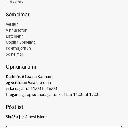
Jurtastofa
Sólheimar
Verslun
Vinnustofur
Listamenn
Upplifa Sólheima
Kolefnisjöfnun
Sólheimar
Opnunartími
Kaffihúsið Græna Kannan
og
verslunin Vala
eru opin
virka daga frá 11:00 til 16:00
Laugardaga og sunnudaga frá klukkan 11:00 til 17:00
Póstlisti
Skráðu þig á póstlistann