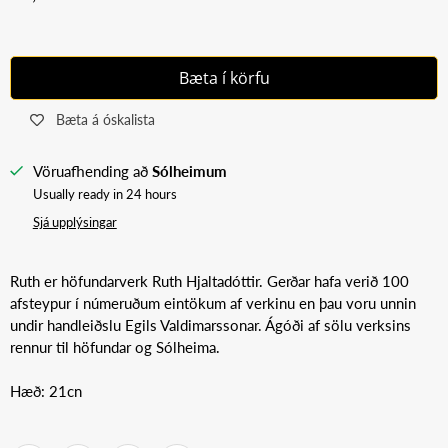
Bæta í körfu
Bæta á óskalista
Vöruafhending að
Sólheimum
Usually ready in 24 hours
Sjá upplýsingar
Ruth er höfundarverk Ruth Hjaltadóttir. Gerðar hafa verið 100
afsteypur í númeruðum eintökum af verkinu en þau voru unnin
undir handleiðslu Egils Valdimarssonar. Ágóði af sölu verksins
rennur til höfundar og Sólheima.
Hæð: 21cn