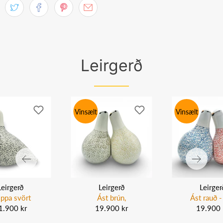
Leirgerð
Vinsælt
Vinsælt
Leirgerð
Leirgerð
Leirger
ppa svört
Ást brún,
Ást rauð - 
1.900 kr
19.900 kr
19.900 