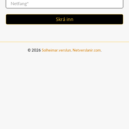
Netfang
*
Skrá inn
© 2026
Solheimar.verslun
.
Netverslanir.com
.