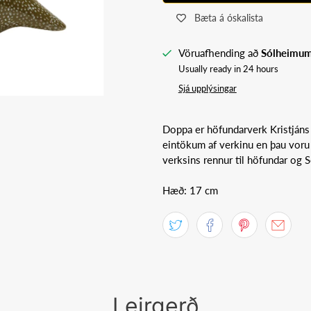
Bæta á óskalista
Vöruafhending að
Sólheimu
Usually ready in 24 hours
Sjá upplýsingar
Doppa er höfundarverk Kristjáns
eintökum af verkinu en þau voru 
verksins rennur til höfundar og 
Hæð: 17 cm
Leirgerð