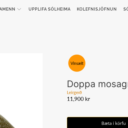
TAMENN
UPPLIFA SÓLHEIMA
KOLEFNISJÖFNUN
S
Vinsælt
Doppa mosag
Leirgerð
11,900 kr
Bæta í körfu