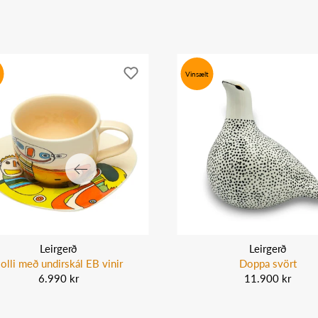
Vinsælt
Leirgerð
Leirgerð
olli með undirskál EB vinir
Doppa svört
6.990 kr
11.900 kr