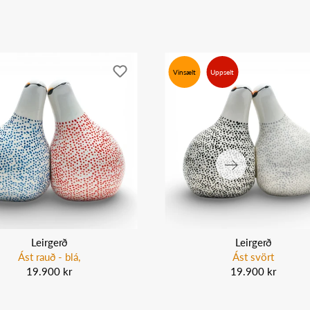
Vinsælt
Uppselt
Leirgerð
Leirgerð
Ást rauð - blá,
Ást svört
19.900 kr
19.900 kr