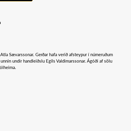
m
 Atla Sævarssonar. Gerðar hafa verið afsteypur í númeruðum
unnin undir handleiðslu Egils Valdimarssonar. Ágóði af sölu
Sólheima.