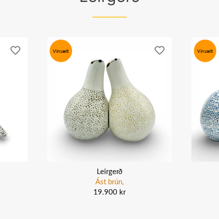
Vinsælt
Vinsælt
Leirgerð
Ást brún,
19.900 kr