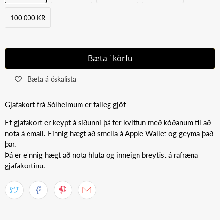
100.000 KR
Bæta í körfu
Bæta á óskalista
Gjafakort frá Sólheimum er falleg gjöf
Ef gjafakort er keypt á síðunni þá fer kvittun með kóðanum til að
nota á email. Einnig hægt að smella á Apple Wallet og geyma það
þar.
Þá er einnig hægt að nota hluta og inneign breytist á rafræna
gjafakortinu.