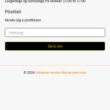
Laugardaga og sunnudaga frá klukkan 11:00 til 17:00
Póstlisti
Skráðu þig á póstlistann
Netfang
*
Skrá inn
© 2026
Solheimar.verslun
.
Netverslanir.com
.