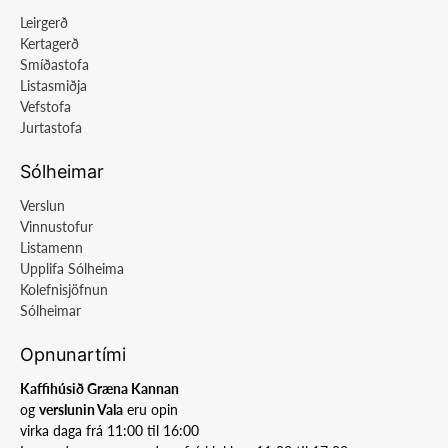
Leirgerð
Kertagerð
Smíðastofa
Listasmiðja
Vefstofa
Jurtastofa
Sólheimar
Verslun
Vinnustofur
Listamenn
Upplifa Sólheima
Kolefnisjöfnun
Sólheimar
Opnunartími
Kaffihúsið Græna Kannan
og
verslunin Vala
eru opin
virka daga frá 11:00 til 16:00