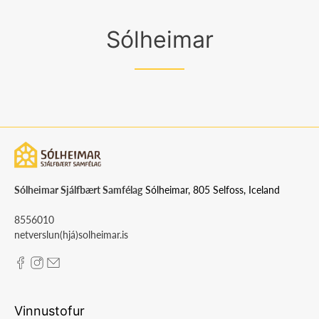
Sólheimar
Sólheimar Sjálfbært Samfélag
Sólheimar, 805 Selfoss, Iceland
8556010
netverslun(hjá)solheimar.is
Vinnustofur